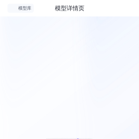
模型详情页
模型库