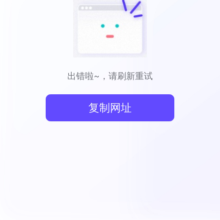
出错啦~，请刷新重试
复制网址